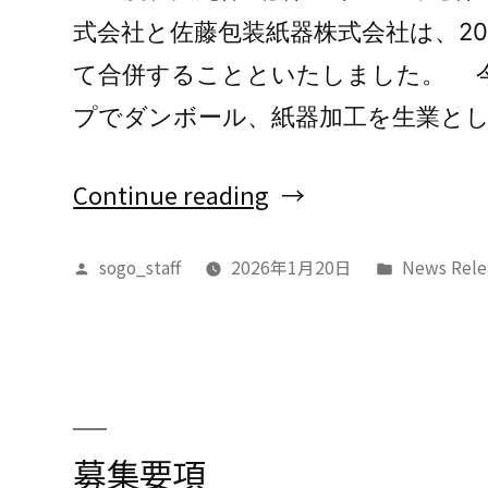
式会社と佐藤包装紙器株式会社は、20
て合併することといたしました。 
プでダンボール、紙器加工を生業とし
“綜
Continue reading
合
sogo_staff
2026年1月20日
News Rele
Posted
Posted
パ
by
in
ッ
ケ
ー
ジ
募集要項