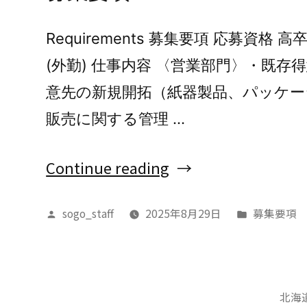
株
式
Requirements 募集要項 応募資格 
会
(外勤) 仕事内容 〈営業部門〉・既存
社
意先の新規開拓（紙器製品、パッケー
と
販売に関する管理 …
佐
藤
“募
Continue reading
包
集
装
sogo_staff
2025年8月29日
募集要項
Posted
Posted
要
by
in
紙
項”
器
株
北海