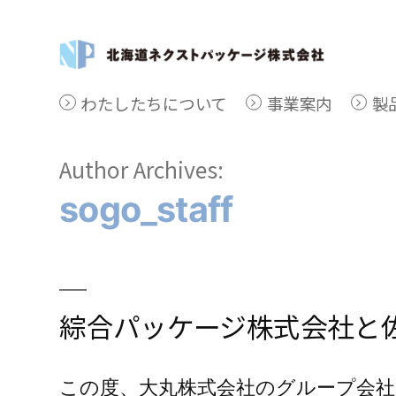
Skip
to
content
わたしたちについて
事業案内
製
Author Archives:
sogo_staff
綜合パッケージ株式会社と
この度、大丸株式会社のグループ会